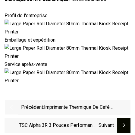
Profil de l'entreprise
Emballage et expédition
Service après-vente
Précédent:
Imprimante Thermique De Café
D'étiquette De Scanner De Code-Barres
De Poche WiFi De 3 Pouces Pour
TSC Alpha 3R 3 Pouces Performance
:suivant
Téléphone Portable
Mobile Auto Cutter Thermique Kiosque