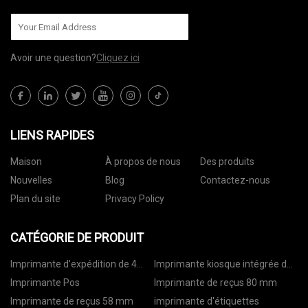
Avoir une question?
Cliquez ici
LIENS RAPIDES
Maison
À propos de nous
Des produits
Nouvelles
Blog
Contactez-nous
Plan du site
Privacy Policy
CATÉGORIE DE PRODUIT
Imprimante d'expédition de 4
Imprimante kiosque intégrée de
pouces
80 mm
Imprimante Pos
Imprimante de reçus 80 mm
Imprimante de reçus 58 mm
imprimante d'étiquettes